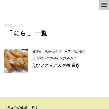
HOME
>
にら
「 にら 」 一覧
揚げ物
魚介のおかず
中華
秋の食材
お子様やシニアが食べやすいレシピ
えびとれんこんの春巻き
「きょうの食材」では