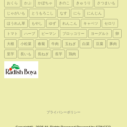
おくら
かぶ
かぼちゃ
きのこ
きゅうり
さつまいも
じゃがいも
とうもろこし
なす
にら
にんじん
ほうれん草
もやし
ゆず
れんこん
キャベツ
セロリ
トマト
ハーブ
ピーマン
ブロッコリー
ヨーグルト
卵
大根
小松菜
春菊
牛肉
玉ねぎ
白菜
豆腐
豚肉
里芋
長いも
長ねぎ
長芋
鶏肉
プライバシーポリシー