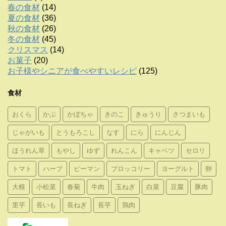
春の食材
(14)
夏の食材
(36)
秋の食材
(26)
冬の食材
(45)
クリスマス
(14)
お菓子
(20)
お子様やシニアが食べやすいレシピ
(125)
食材
おくら
かぶ
かぼちゃ
きのこ
きゅうり
さつまいも
じゃがいも
とうもろこし
なす
にら
にんじん
ほうれん草
もやし
ゆず
れんこん
キャベツ
セロリ
トマト
ハーブ
ピーマン
ブロッコリー
ヨーグルト
卵
大根
小松菜
春菊
牛肉
玉ねぎ
白菜
豆腐
豚肉
里芋
長いも
長ねぎ
長芋
鶏肉