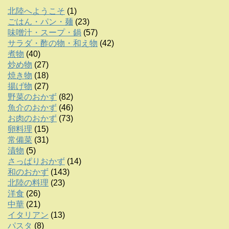
北陸へようこそ
(1)
ごはん・パン・麺
(23)
味噌汁・スープ・鍋
(57)
サラダ・酢の物・和え物
(42)
煮物
(40)
炒め物
(27)
焼き物
(18)
揚げ物
(27)
野菜のおかず
(82)
魚介のおかず
(46)
お肉のおかず
(73)
卵料理
(15)
常備菜
(31)
漬物
(5)
さっぱりおかず
(14)
和のおかず
(143)
北陸の料理
(23)
洋食
(26)
中華
(21)
イタリアン
(13)
パスタ
(8)