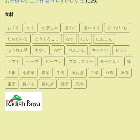
お子様やシニアが食べやすいレシピ
(125)
食材
おくら
かぶ
かぼちゃ
きのこ
きゅうり
さつまいも
じゃがいも
とうもろこし
なす
にら
にんじん
ほうれん草
もやし
ゆず
れんこん
キャベツ
セロリ
トマト
ハーブ
ピーマン
ブロッコリー
ヨーグルト
卵
大根
小松菜
春菊
牛肉
玉ねぎ
白菜
豆腐
豚肉
里芋
長いも
長ねぎ
長芋
鶏肉