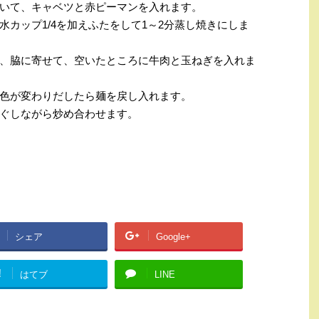
いて、キャベツと赤ピーマンを入れます。
水カップ
1/4
を加えふたをして
1
～
2
分蒸し焼きにしま
、脇に寄せて、空いたところに牛肉と玉ねぎを入れま
色が変わりだしたら麺を戻し入れます。
ぐしながら炒め合わせます。
シェア
Google+
!
はてブ
LINE