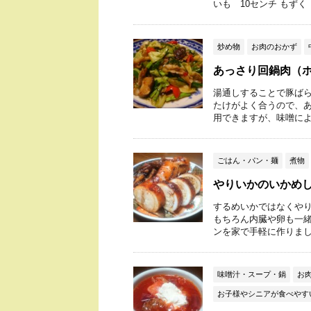
いも 10センチ もずく 5
炒め物
お肉のおかず
あっさり回鍋肉（
湯通しすることで豚ばら
たけがよく合うので、あ
用できますが、味噌によっ
ごはん・パン・麺
煮物
やりいかのいかめ
するめいかではなくや
もちろん内臓や卵も一
ンを家で手軽に作りましょう
味噌汁・スープ・鍋
お
お子様やシニアが食べやす