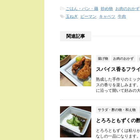
-
ごはん・パン・麺
,
炒め物
,
お肉のおかず
-
玉ねぎ
,
ピーマン
,
キャベツ
,
牛肉
関連記事
揚げ物
お肉のおかず
スパイス香るフラ
熟成した手作りのミック
スの香りを楽しみます。
に沿って開いて好みの大き
サラダ・酢の物・和え物
とろろともずくの
とろろともずくは粘り
なしの一品になります。