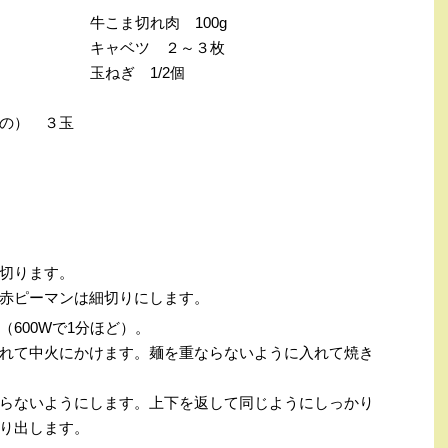
牛こま切れ肉
100g
キャベツ ２～３枚
玉ねぎ
1/2
個
の） ３玉
切ります。
赤ピーマンは細切りにします。
（
600W
で
1
分ほど）。
れて中火にかけます。麺を重ならないように入れて焼き
らないようにします。上下を返して同じようにしっかり
り出します。