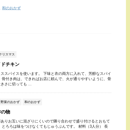
,
和のおかず
クリスマス
イドチキン
ススパイスを使います。 下味と衣の両方に入れて、芳醇なスパイ
 骨付き肉は、できればお店に頼んで、火が通りやすいように、骨
さに切っても ...
野菜のおかず
和のおかず
酢の物
がありお互いに混ざりにくいので隣り合わせで盛り付けるとおもて
 とろろは味をつけなくてもじゅうぶんです。 材料（3人分） 長