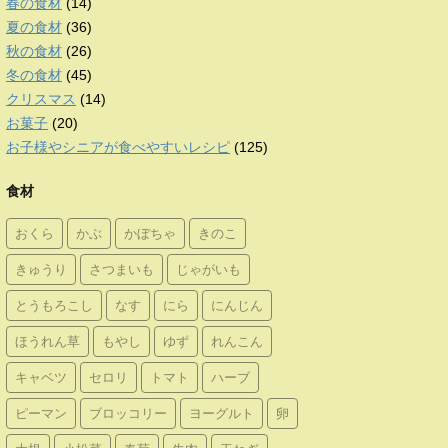
春の食材
(14)
夏の食材
(36)
秋の食材
(26)
冬の食材
(45)
クリスマス
(14)
お菓子
(20)
お子様やシニアが食べやすいレシピ
(125)
食材
おくら
かぶ
かぼちゃ
きのこ
きゅうり
さつまいも
じゃがいも
とうもろこし
なす
にら
にんじん
ほうれん草
もやし
ゆず
れんこん
キャベツ
セロリ
トマト
ハーブ
ピーマン
ブロッコリー
ヨーグルト
卵