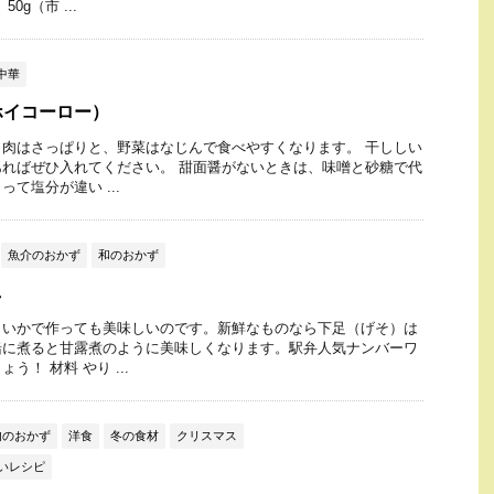
0g（市 ...
中華
ホイコーロー）
肉はさっぱりと、野菜はなじんで食べやすくなります。 干ししい
ればぜひ入れてください。 甜面醤がないときは、味噌と砂糖で代
て塩分が違い ...
魚介のおかず
和のおかず
し
りいかで作っても美味しいのです。新鮮なものなら下足（げそ）は
緒に煮ると甘露煮のように美味しくなります。駅弁人気ナンバーワ
！ 材料 やり ...
肉のおかず
洋食
冬の食材
クリスマス
いレシピ