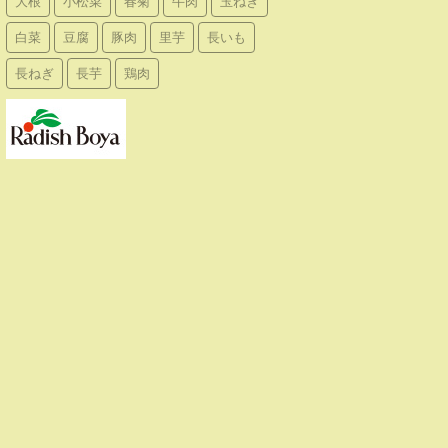
大根
小松菜
春菊
牛肉
玉ねぎ
白菜
豆腐
豚肉
里芋
長いも
長ねぎ
長芋
鶏肉