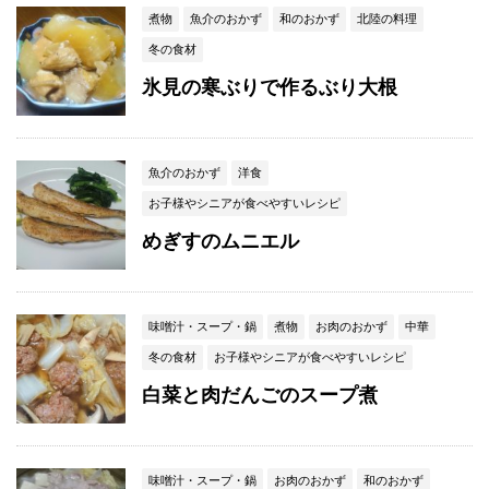
煮物
魚介のおかず
和のおかず
北陸の料理
冬の食材
氷見の寒ぶりで作るぶり大根
魚介のおかず
洋食
お子様やシニアが食べやすいレシピ
めぎすのムニエル
味噌汁・スープ・鍋
煮物
お肉のおかず
中華
冬の食材
お子様やシニアが食べやすいレシピ
白菜と肉だんごのスープ煮
味噌汁・スープ・鍋
お肉のおかず
和のおかず