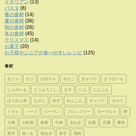
イタリアン
(13)
パスタ
(8)
春の食材
(14)
夏の食材
(36)
秋の食材
(26)
冬の食材
(45)
クリスマス
(14)
お菓子
(20)
お子様やシニアが食べやすいレシピ
(125)
食材
おくら
かぶ
かぼちゃ
きのこ
きゅうり
さつまいも
じゃがいも
とうもろこし
なす
にら
にんじん
ほうれん草
もやし
ゆず
れんこん
キャベツ
セロリ
トマト
ハーブ
ピーマン
ブロッコリー
ヨーグルト
卵
大根
小松菜
春菊
牛肉
玉ねぎ
白菜
豆腐
豚肉
里芋
長いも
長ねぎ
長芋
鶏肉