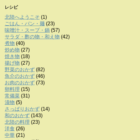
レシピ
北陸へようこそ
(1)
ごはん・パン・麺
(23)
味噌汁・スープ・鍋
(57)
サラダ・酢の物・和え物
(42)
煮物
(40)
炒め物
(27)
焼き物
(18)
揚げ物
(27)
野菜のおかず
(82)
魚介のおかず
(46)
お肉のおかず
(73)
卵料理
(15)
常備菜
(31)
漬物
(5)
さっぱりおかず
(14)
和のおかず
(143)
北陸の料理
(23)
洋食
(26)
中華
(21)