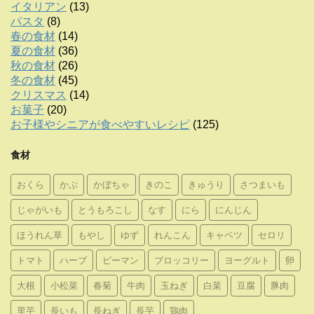
イタリアン
(13)
パスタ
(8)
春の食材
(14)
夏の食材
(36)
秋の食材
(26)
冬の食材
(45)
クリスマス
(14)
お菓子
(20)
お子様やシニアが食べやすいレシピ
(125)
食材
おくら
かぶ
かぼちゃ
きのこ
きゅうり
さつまいも
じゃがいも
とうもろこし
なす
にら
にんじん
ほうれん草
もやし
ゆず
れんこん
キャベツ
セロリ
トマト
ハーブ
ピーマン
ブロッコリー
ヨーグルト
卵
大根
小松菜
春菊
牛肉
玉ねぎ
白菜
豆腐
豚肉
里芋
長いも
長ねぎ
長芋
鶏肉