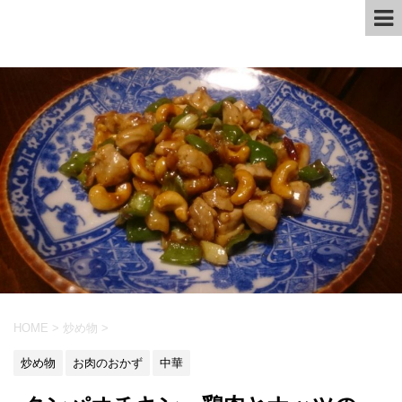
HOME
>
炒め物
>
炒め物
お肉のおかず
中華