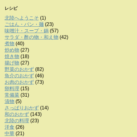
レシピ
北陸へようこそ
(1)
ごはん・パン・麺
(23)
味噌汁・スープ・鍋
(57)
サラダ・酢の物・和え物
(42)
煮物
(40)
炒め物
(27)
焼き物
(18)
揚げ物
(27)
野菜のおかず
(82)
魚介のおかず
(46)
お肉のおかず
(73)
卵料理
(15)
常備菜
(31)
漬物
(5)
さっぱりおかず
(14)
和のおかず
(143)
北陸の料理
(23)
洋食
(26)
中華
(21)