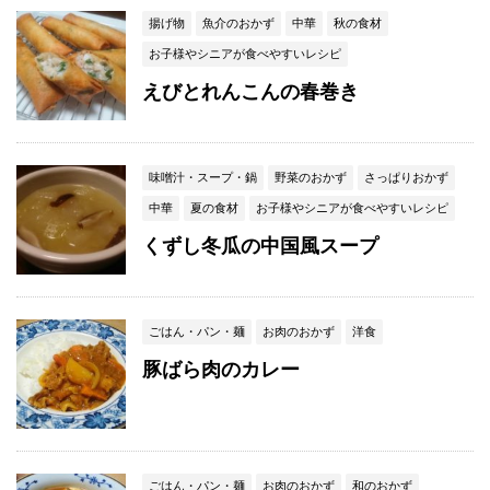
揚げ物
魚介のおかず
中華
秋の食材
お子様やシニアが食べやすいレシピ
えびとれんこんの春巻き
味噌汁・スープ・鍋
野菜のおかず
さっぱりおかず
中華
夏の食材
お子様やシニアが食べやすいレシピ
くずし冬瓜の中国風スープ
ごはん・パン・麺
お肉のおかず
洋食
豚ばら肉のカレー
ごはん・パン・麺
お肉のおかず
和のおかず