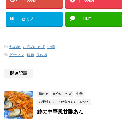
Google+
Pocket
B!
はてブ
LINE
-
炒め物
,
お肉のおかず
,
中華
-
ピーマン
,
鶏肉
,
長ねぎ
関連記事
揚げ物
魚介のおかず
中華
お子様やシニアが食べやすいレシピ
鯵の中華風甘酢あん