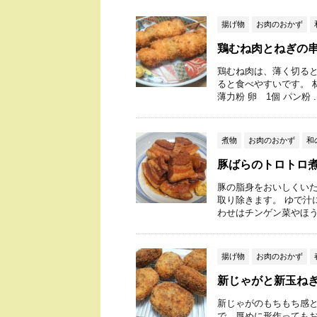
揚げ物
お肉のおかず
鶏むね肉とねぎの
鶏むね肉は、薄く切ると
ると食べやすいです。 材
薄力粉 卵 1個 パン粉 ..
煮物
お肉のおかず
和
豚ばらのトロトロ
豚の脂身をおいしくいた
取り除きます。 ゆで汁
わせはチンゲン菜やほうれ
揚げ物
お肉のおかず
新じゃがと新玉ね
新じゃがのもちもち感と
で、厚めに形作ってもおい