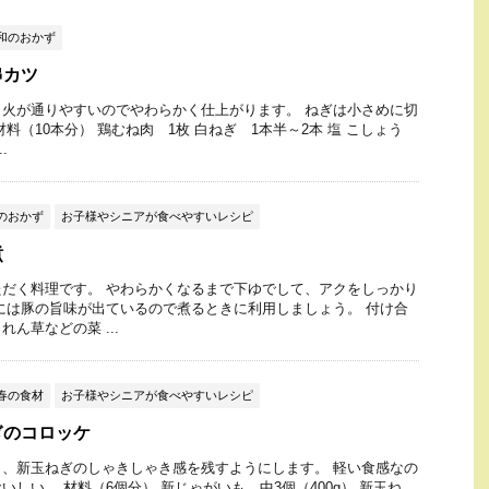
和のおかず
串カツ
火が通りやすいのでやわらかく仕上がります。 ねぎは小さめに切
料（10本分） 鶏むね肉 1枚 白ねぎ 1本半～2本 塩 こしょう
.
のおかず
お子様やシニアが食べやすいレシピ
煮
だく料理です。 やわらかくなるまで下ゆでして、アクをしっかり
には豚の旨味が出ているので煮るときに利用しましょう。 付け合
ん草などの菜 ...
春の食材
お子様やシニアが食べやすいレシピ
ぎのコロッケ
、新玉ねぎのしゃきしゃき感を残すようにします。 軽い食感なの
しい。 材料（6個分） 新じゃがいも 中3個（400g） 新玉ね