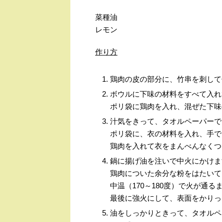
菜種油
レモン
作り方
鶏肉の皮の部分に、竹串を刺して
ボウルに下味の材料をすべて入れ
ポリ袋に鶏肉を入れ、混ぜた下味
汁気をきって、タオルペーパーで
ポリ袋に、衣の材料を入れ、手で
鶏肉を入れて衣をまんべんなくつ
鍋に揚げ油を注いで中火にかけま
鶏肉についた余分な粉をはたいて
中温（
170
～
180
度）で火が通る
最後に強火にして、表面をかりっ
油をしっかりときって、タオルペ