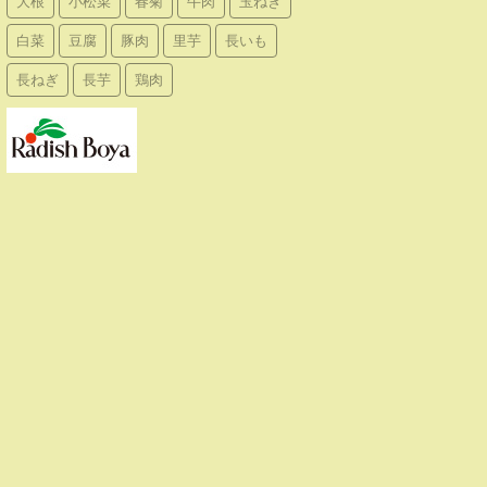
大根
小松菜
春菊
牛肉
玉ねぎ
白菜
豆腐
豚肉
里芋
長いも
長ねぎ
長芋
鶏肉