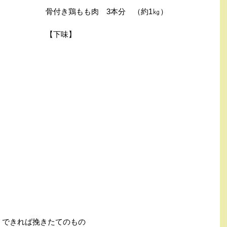
骨付き鶏もも肉
3
本分 （約
1
㎏）
【下味】
できれば挽きたてのもの