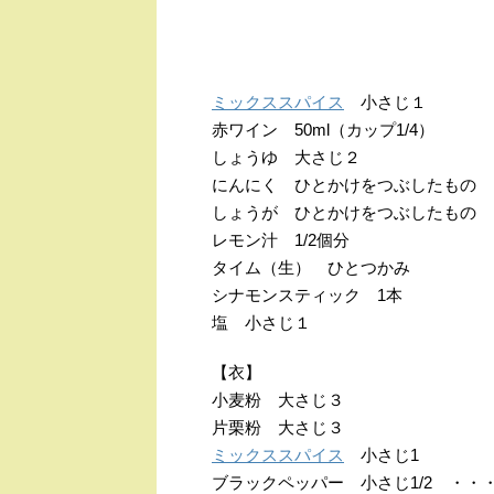
ミックススパイス
小さじ１
赤ワイン
50ml
（カップ
1/4
）
しょうゆ 大さじ２
にんにく ひとかけをつぶしたもの
しょうが ひとかけをつぶしたもの
レモン汁
1/2
個分
タイム（生） ひとつかみ
シナモンスティック
1
本
塩 小さじ１
【衣】
小麦粉 大さじ３
片栗粉 大さじ３
ミックススパイス
小さじ
1
ブラックペッパー 小さじ
1/2
・・・