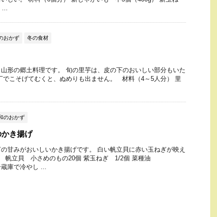
..
のおかず
冬の食材
山形の郷土料理です。 旬の里芋は、皮の下のおいしい部分もいた
丁でこそげてむくと、ぬめりも出ません。 材料（4～5人分） 里
和のおかず
のかき揚げ
の甘みがおいしいかき揚げです。 白い帆立貝に赤い玉ねぎが映え
） 帆立貝 小さめのもの20個 紫玉ねぎ 1/2個 菜種油
庫で冷やし ...