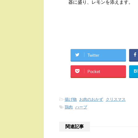
器に盛り、レモンを添えます。
Twitter
B
Pocket
-
揚げ物
,
お肉のおかず
,
クリスマス
-
鶏肉
,
ハーブ
関連記事