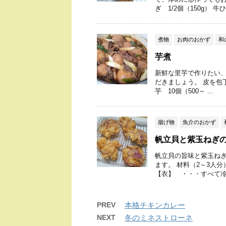
ぎ 1/2個（150g） 牛ひ .
煮物
お肉のおかず
和
芋煮
新鮮な里芋で作りたい、
だきましょう。 皮を包
芋 10個（500～ ...
揚げ物
魚介のおかず
帆立貝と紫玉ねぎ
帆立貝の旨味と紫玉ねぎ
ます。 材料（2～3人分
【衣】 ・・・すべて冷蔵
PREV
本格チキンカレー
NEXT
冬のミネストローネ