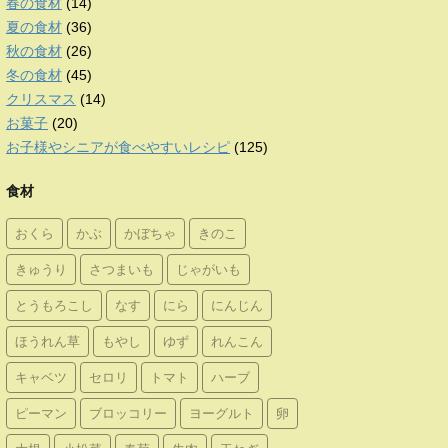
春の食材
(14)
夏の食材
(36)
秋の食材
(26)
冬の食材
(45)
クリスマス
(14)
お菓子
(20)
お子様やシニアが食べやすいレシピ
(125)
食材
おくら
かぶ
かぼちゃ
きのこ
きゅうり
さつまいも
じゃがいも
とうもろこし
なす
にら
にんじん
ほうれん草
もやし
ゆず
れんこん
キャベツ
セロリ
トマト
ハーブ
ピーマン
ブロッコリー
ヨーグルト
卵