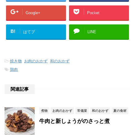
Google+
Pocket
B!
はてブ
LINE
-
焼き物
,
お肉のおかず
,
和のおかず
-
鶏肉
関連記事
煮物
お肉のおかず
常備菜
和のおかず
夏の食材
牛肉と新しょうがのさっと煮