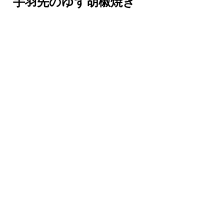
手羽先のゆず胡椒焼き