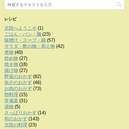
レシピ
北陸へようこそ
(1)
ごはん・パン・麺
(23)
味噌汁・スープ・鍋
(57)
サラダ・酢の物・和え物
(42)
煮物
(40)
炒め物
(27)
焼き物
(18)
揚げ物
(27)
野菜のおかず
(82)
魚介のおかず
(46)
お肉のおかず
(73)
卵料理
(15)
常備菜
(31)
漬物
(5)
さっぱりおかず
(14)
和のおかず
(143)
北陸の料理
(23)