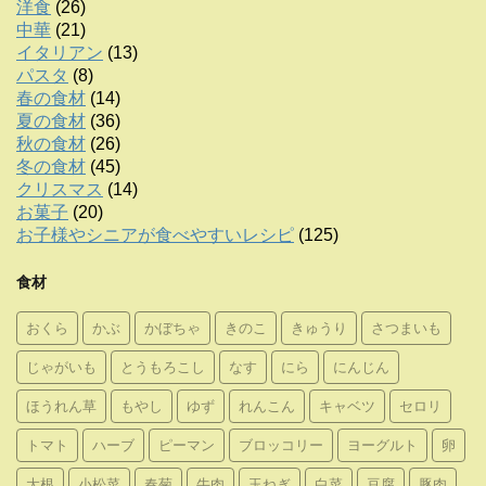
洋食
(26)
中華
(21)
イタリアン
(13)
パスタ
(8)
春の食材
(14)
夏の食材
(36)
秋の食材
(26)
冬の食材
(45)
クリスマス
(14)
お菓子
(20)
お子様やシニアが食べやすいレシピ
(125)
食材
おくら
かぶ
かぼちゃ
きのこ
きゅうり
さつまいも
じゃがいも
とうもろこし
なす
にら
にんじん
ほうれん草
もやし
ゆず
れんこん
キャベツ
セロリ
トマト
ハーブ
ピーマン
ブロッコリー
ヨーグルト
卵
大根
小松菜
春菊
牛肉
玉ねぎ
白菜
豆腐
豚肉